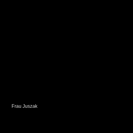
Frau Juszak                                                            