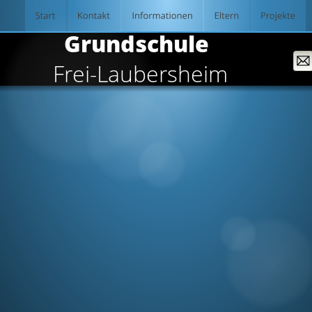
  Grundschule
Frei-Laubersheim